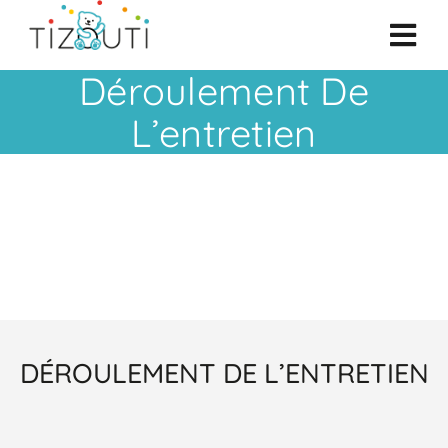
Passer
au
Togg
contenu
Déroulement De
Navi
Tizouti
L’entretien
Assmat
Parent
Garde à Domicile
DÉROULEMENT DE L’ENTRETIEN
Annonces
Actualités